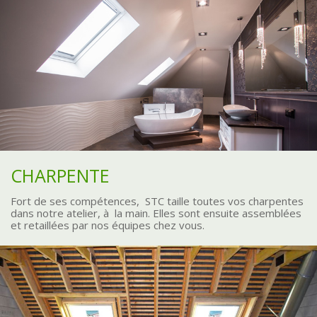
Accéder
aux
liens
d'accessibilité
CHARPENTE
Fort de ses compétences, STC taille toutes vos charpentes
dans notre atelier, à la main. Elles sont ensuite assemblées
et retaillées par nos équipes chez vous.