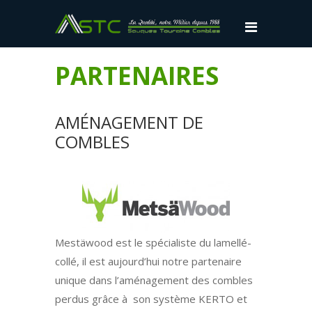
Accéder
au
menu
principal
PARTENAIRES
Accéder
à
AMÉNAGEMENT DE
mon
COMBLES
espace
personnel
Accéder
au
contenu
Accéder
Mestäwood est le spécialiste du lamellé-
au
collé, il est aujourd’hui notre partenaire
plan
unique dans l’aménagement des combles
du
perdus grâce à son système KERTO et
site